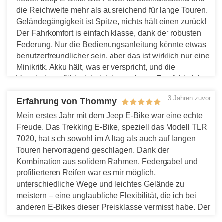
die Reichweite mehr als ausreichend für lange Touren.
Geländegängigkeit ist Spitze, nichts hält einen zurück!
Der Fahrkomfort is einfach klasse, dank der robusten
Federung. Nur die Bedienungsanleitung könnte etwas
benutzerfreundlicher sein, aber das ist wirklich nur eine
Minikritk. Akku hält, was er verspricht, und die
Verarbeitung fühlt sich richtig wertig an. Empfehle ich
definitv weiter!
3 Jahren zuvor
Erfahrung von Thommy
Antworten
Mein erstes Jahr mit dem Jeep E-Bike war eine echte
Freude. Das Trekking E-Bike, speziell das Modell TLR
7020, hat sich sowohl im Alltag als auch auf langen
Touren hervorragend geschlagen. Dank der
Kombination aus solidem Rahmen, Federgabel und
profilierteren Reifen war es mir möglich,
unterschiedliche Wege und leichtes Gelände zu
meistern – eine unglaubliche Flexibilität, die ich bei
anderen E-Bikes dieser Preisklasse vermisst habe. Der
komfortable Sattel und die ergonomischen Griffe haben