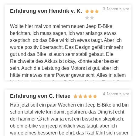
das Fahren zu einem sehr angenehmen Erlebnis
3 Jahren zuvor
Erfahrung von Hendrik v. K.
gemacht. Auch das kompakte, übersichtliche Display
war leicht zu bedienen und lieferte alle nötigen
Informationen, ohne unnötigen Schnickschnack.
Wollte hier mal von meinem neuen Jeep E-Bike
Zudem hat der Heckmotor von Xiongda mich stets
berichten. Ich muss sagen, ich war anfangs etwas
zuverlässig unterstützt, ohne jemals zu abrupt oder
skeptisch, ob das Bike wirklich etwas taugt. Aber ich
unvorhersehbar zu sein. Die Tatsache, dass Jeep E-
wurde positiv überrascht. Das Design gefällt mir sehr
Bikes mit einem stabilen Gepäckträger und extra
gut und das Bike ist auch sehr stabil gebaut. Die
Streben für Fahrradtaschen ausgestattet sind, war für
Reichweite des Akkus ist okay, könnte aber besser
meine regelmäßigen Wochenendtouren sehr praktisch.
sein. Auch die Leistung des Motors ist gut, aber ich
Und auch wenn der Akku für größere Ausflüge etwas
hätte mir etwas mehr Power gewünscht. Alles in allem
knapp bemessen sein mag, war seine Reichweite für
bin ich mit meinem Jeep E-Bike zufrieden. Es erfüllt
den täglichen Gebrauch absolut ausreichend und das
seinen Zweck und macht auch Spaß zu fahren. Ob ich
4 Jahren zuvor
Aufladen war durch die leicht entnehmbare Akku-
Erfahrung von C. Heise
es jedoch weiterempfehlen würde, ist fraglich. Es gibt
Einheit kein Problem. Die solide Konstruktion und das
sicherlich bessere E-Bikes auf dem Markt, aber für den
Hab jetzt seit ein paar Wochen ein Jeep E-Bike und bin
gelungene Design der Jeep E-Bikes haben mich
Preis ist das Jeep E-Bike eine solide Wahl.
schon total viele km damit gefahren. das Ding ist echt
wirklich überzeugt. Ein echter Gewinner in seiner
der hammer 🙂 ich war ja erst ein bisschen skeptisch,
Antworten
Preisklasse!
ob ein e-bike von jeep wirklich was taugt, aber ich
Antworten
wurde eines besseren belehrt. das Rad fährt sich super