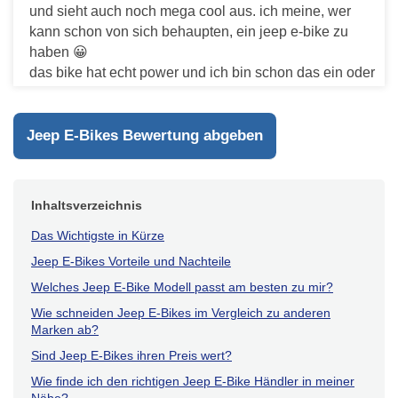
und sieht auch noch mega cool aus. ich meine, wer
kann schon von sich behaupten, ein jeep e-bike zu
haben 😀
das bike hat echt power und ich bin schon das ein oder
andere mal richtig schnell damit unterwegs gewesen.
aber trotzdem fühlt es sich total sicher an. und das
beste: der akku hält echt lange durch. ich hab das bike
Jeep E-Bikes Bewertung abgeben
jetzt schon mehrmals ausprobiert und bin echt
begeistert von der Reichweite.
Antworten
Inhaltsverzeichnis
Das Wichtigste in Kürze
Jeep E-Bikes Vorteile und Nachteile
Welches Jeep E-Bike Modell passt am besten zu mir?
Wie schneiden Jeep E-Bikes im Vergleich zu anderen
Marken ab?
Sind Jeep E-Bikes ihren Preis wert?
Wie finde ich den richtigen Jeep E-Bike Händler in meiner