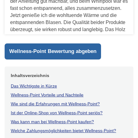
der Anleitung gut machbar, und beim Whirlpool war es
fast schon entspannend, alles zusammenzusetzen.
Jetzt genieße ich die wohltuende Wärme und die
entspannenden Blasen. Die Qualität beider Produkte
überzeugt, sie wirken robust und langlebig. Das Holz
der Kabine und die Materialien des Pools fühlen sich
hochwertig an. Alles in allem eine tolle Ergänzung für
mein Zuhause.
Wellness-Point Bewertung abgeben
Antworten
Inhaltsverzeichnis
Das Wichtigste in Kürze
Wellness-Point Vorteile und Nachteile
Wie sind die Erfahrungen mit Wellness-Point?
Ist der Online-Shop von Wellness-Point seriös?
Was kann man bei Wellness-Point kaufen?
Welche Zahlungsmöglichkeiten bietet Wellness-Point?