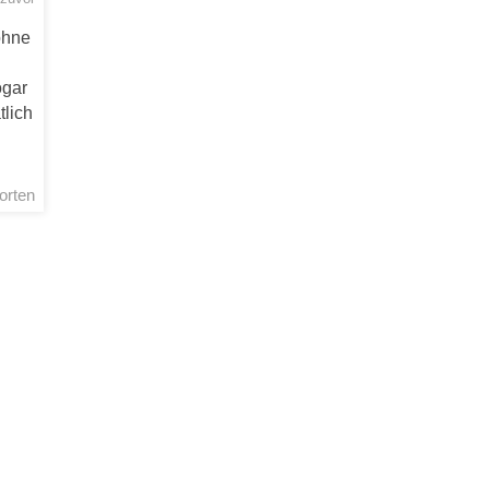
ohne
ogar
tlich
orten