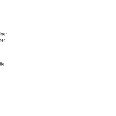
iner
her
die