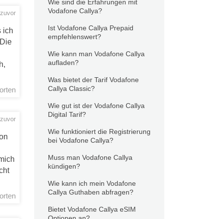
Wie sind die Erfahrungen mit
Vodafone Callya?
zuvor
Ist Vodafone Callya Prepaid
 ich
empfehlenswert?
 Die
Wie kann man Vodafone Callya
aufladen?
h,
Was bietet der Tarif Vodafone
Callya Classic?
orten
Wie gut ist der Vodafone Callya
Digital Tarif?
 zuvor
Wie funktioniert die Registrierung
ion
bei Vodafone Callya?
Muss man Vodafone Callya
 mich
kündigen?
cht
Wie kann ich mein Vodafone
Callya Guthaben abfragen?
orten
Bietet Vodafone Callya eSIM
Optionen an?