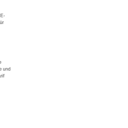
TE-
ür
e
ie und
rif