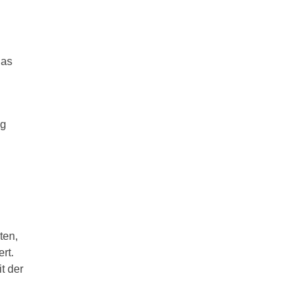
Das
ig
ten,
rt.
t der