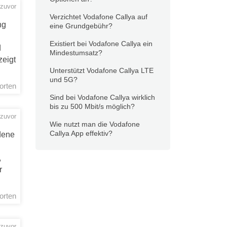
 zuvor
Verzichtet Vodafone Callya auf
ng
eine Grundgebühr?
Existiert bei Vodafone Callya ein
d
Mindestumsatz?
zeigt
Unterstützt Vodafone Callya LTE
und 5G?
orten
Sind bei Vodafone Callya wirklich
bis zu 500 Mbit/s möglich?
 zuvor
Wie nutzt man die Vodafone
Callya App effektiv?
dene
,
r
orten
 zuvor