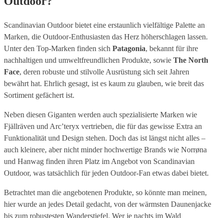
Outdoor?
Scandinavian Outdoor bietet eine erstaunlich vielfältige Palette an
Marken, die Outdoor-Enthusiasten das Herz höherschlagen lassen.
Unter den Top-Marken finden sich
Patagonia
, bekannt für ihre
nachhaltigen und umweltfreundlichen Produkte, sowie
The North
Face
, deren robuste und stilvolle Ausrüstung sich seit Jahren
bewährt hat. Ehrlich gesagt, ist es kaum zu glauben, wie breit das
Sortiment gefächert ist.
Neben diesen Giganten werden auch spezialisierte Marken wie
Fjällräven und Arc’teryx vertrieben, die für das gewisse Extra an
Funktionalität und Design stehen. Doch das ist längst nicht alles –
auch kleinere, aber nicht minder hochwertige Brands wie Norrøna
und Hanwag finden ihren Platz im Angebot von Scandinavian
Outdoor, was tatsächlich für jeden Outdoor-Fan etwas dabei bietet.
Betrachtet man die angebotenen Produkte, so könnte man meinen,
hier wurde an jedes Detail gedacht, von der wärmsten Daunenjacke
bis zum robustesten Wanderstiefel. Wer je nachts im Wald