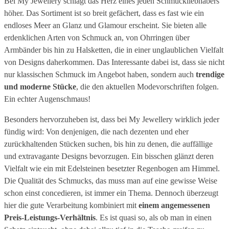
Bei My Jewellery schlägt das Herz eines jeden Schmuckliebhabers
höher. Das Sortiment ist so breit gefächert, dass es fast wie ein
endloses Meer an Glanz und Glamour erscheint. Sie bieten alle
erdenklichen Arten von Schmuck an, von Ohrringen über
Armbänder bis hin zu Halsketten, die in einer unglaublichen Vielfalt
von Designs daherkommen. Das Interessante dabei ist, dass sie nicht
nur klassischen Schmuck im Angebot haben, sondern auch
trendige
und moderne Stücke
, die den aktuellen Modevorschriften folgen.
Ein echter Augenschmaus!
Besonders hervorzuheben ist, dass bei My Jewellery wirklich jeder
fündig wird: Von denjenigen, die nach dezenten und eher
zurückhaltenden Stücken suchen, bis hin zu denen, die auffällige
und extravagante Designs bevorzugen. Ein bisschen glänzt deren
Vielfalt wie ein mit Edelsteinen besetzter Regenbogen am Himmel.
Die Qualität des Schmucks, das muss man auf eine gewisse Weise
schon einst concedieren, ist immer ein Thema. Dennoch überzeugt
hier die gute Verarbeitung kombiniert mit
einem angemessenen
Preis-Leistungs-Verhältnis
. Es ist quasi so, als ob man in einen