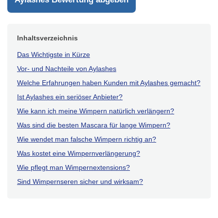
bei künstlichen Wimpern ja allgemein bekannt. Meine
Freunde und Familie haben direkt bemerkt, wie toll
meine Augen mit den Aylashes aussehen. Selbst nach
Inhaltsverzeichnis
einigen Wochen sehen sie noch frisch und natürlich
aus. Ich habe verschiedenste Reaktionen bekommen,
Das Wichtigste in Kürze
aber alle waren durchweg positiv. Das Tragegefühl ist
Vor- und Nachteile von Aylashes
so leicht, dass ich sie manchmal sogar vergesse.
Welche Erfahrungen haben Kunden mit Aylashes gemacht?
Antworten
Ist Aylashes ein seriöser Anbieter?
Wie kann ich meine Wimpern natürlich verlängern?
Was sind die besten Mascara für lange Wimpern?
Wie wendet man falsche Wimpern richtig an?
Was kostet eine Wimpernverlängerung?
Wie pflegt man Wimpernextensions?
Sind Wimpernseren sicher und wirksam?