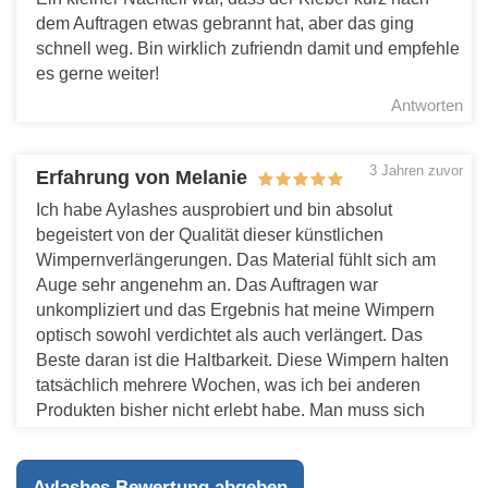
dem Auftragen etwas gebrannt hat, aber das ging
schnell weg. Bin wirklich zufriendn damit und empfehle
es gerne weiter!
Antworten
3 Jahren zuvor
Erfahrung von Melanie
Ich habe Aylashes ausprobiert und bin absolut
begeistert von der Qualität dieser künstlichen
Wimpernverlängerungen. Das Material fühlt sich am
Auge sehr angenehm an. Das Auftragen war
unkompliziert und das Ergebnis hat meine Wimpern
optisch sowohl verdichtet als auch verlängert. Das
Beste daran ist die Haltbarkeit. Diese Wimpern halten
tatsächlich mehrere Wochen, was ich bei anderen
Produkten bisher nicht erlebt habe. Man muss sich
kaum um die Pflege kümmern, was für mich ein großer
Pluspunkt ist. Natürlich sollte man starkes Reiben und
Öl-basierte Make-Up-Entferner vermeiden, aber das ist
Aylashes Bewertung abgeben