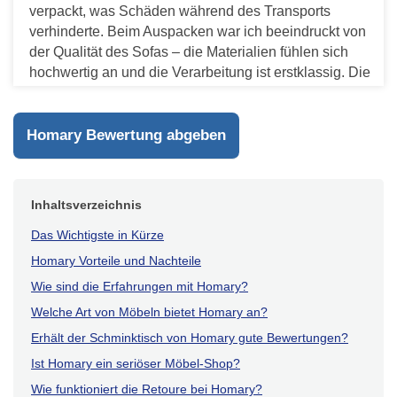
verpackt, was Schäden während des Transports
verhinderte. Beim Auspacken war ich beeindruckt von
der Qualität des Sofas – die Materialien fühlen sich
hochwertig an und die Verarbeitung ist erstklassig. Die
Montage war unkompliziert dank der klaren
Anweisungen. Das Schlafsofa sieht nicht nur großartig
aus, es ist auch äußerst bequem.
Homary Bewertung abgeben
Antworten
Inhaltsverzeichnis
Das Wichtigste in Kürze
Homary Vorteile und Nachteile
Wie sind die Erfahrungen mit Homary?
Welche Art von Möbeln bietet Homary an?
Erhält der Schminktisch von Homary gute Bewertungen?
Ist Homary ein seriöser Möbel-Shop?
Wie funktioniert die Retoure bei Homary?